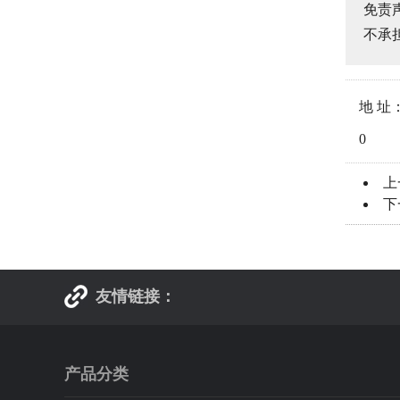
免责
不承
地 址：ht
0
上
下
友情链接：
产品分类