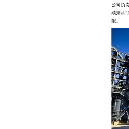
公司负
续秉承“
献。