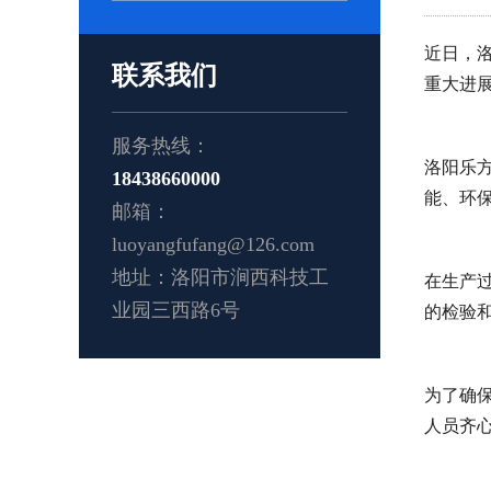
近日，
联系我们
重大进
服务热线：
洛阳乐
18438660000
能、环
邮箱：
luoyangfufang@126.com
地址：洛阳市涧西科技工
在生产
业园三西路6号
的检验和
为了确
人员齐