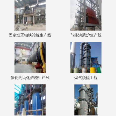
固定烟罩钼铁冶炼生产线
节能沸腾炉生产线
催化剂纳化焙烧生产线
烟气脱硫工程