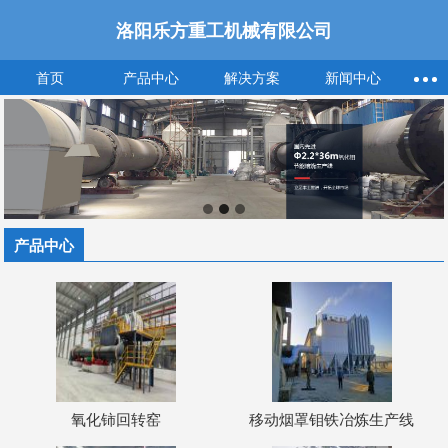
洛阳乐方重工机械有限公司
首页
产品中心
解决方案
新闻中心
产品中心
氧化铈回转窑
移动烟罩钼铁冶炼生产线