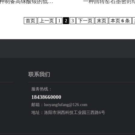
种制备高铼酸铵的低…
一种回转窑石墨密封
首页
上一页
1
2
3
下一页
末页
本页
6
条
联系我们
服务热线：
18438660000
邮箱：luoyangfufang@126.com
地址：洛阳市涧西科技工业园三西路6号