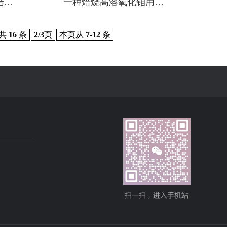
结…
一种焙烧高溶氧化钼用…
共
16
条
2/3
页
本页从
7-12
条