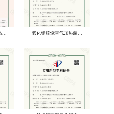
品…
氧化钼焙烧空气加热装…