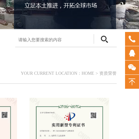
YOUR CURRENT LOCATION：
HOME
>
资质荣誉